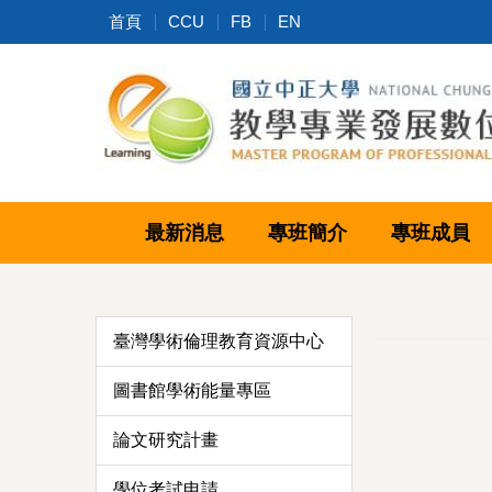
跳
首頁
CCU
FB
EN
到
主
要
內
容
區
最新消息
專班簡介
專班成員
臺灣學術倫理教育資源中心
圖書館學術能量專區
論文研究計畫
學位考試申請