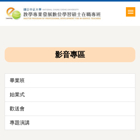
跳
到
主
要
內
容
區
影音專區
畢業班
始業式
歡送會
專題演講