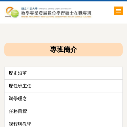
跳
到
主
要
內
容
區
專班簡介
歷史沿革
歷任班主任
辦學理念
任務目標
課程與教學