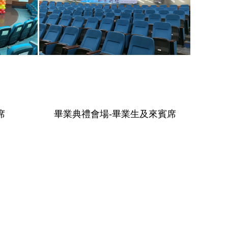
席
畢業典禮會場-畢業生及來賓席